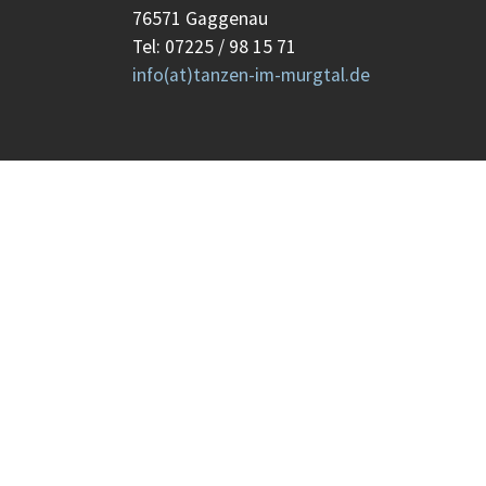
76571 Gaggenau
Tel: 07225 / 98 15 71
info(at)tanzen-im-murgtal.de